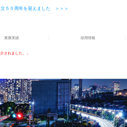
設立５０周年を迎えました ＞＞＞
業務実績
採用情報
新卒採用募集ページ
キャリア採用ページ
採用インタビュー
募集要項
紹介されました。」