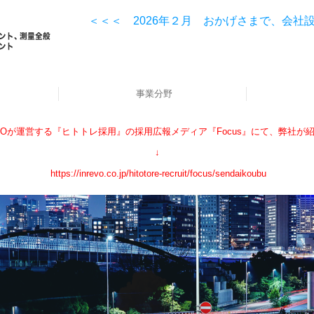
＜＜＜ 2026年２月 おかげさまで、会社
事業分野
建設コンサルタント
補償コンサルタント
測量
調査
EVOが運営する『ヒトトレ採用』の採用広報メディア『Focus』にて、弊社が
↓
https://inrevo.co.jp/hitotore-recruit/focus/sendaikoubu